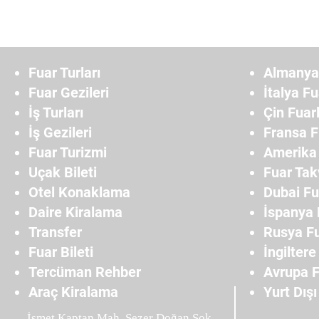
Fuar Turları
Almanya 
Fuar Gezileri
İtalya Fu
İş Turları
Çin Fuarl
İş Gezileri
Fransa F
Fuar Turizmi
Amerika 
Uçak Bileti
Fuar Tak
Otel Konaklama
Dubai Fu
Daire Kiralama
İspanya 
Transfer
Rusya Fu
Fuar Bileti
İngiltere
Tercüman Rehber
Avrupa F
Araç Kiralama
Yurt Dışı
İsmet Kaptan Mah. Sezer Doğan Sok.