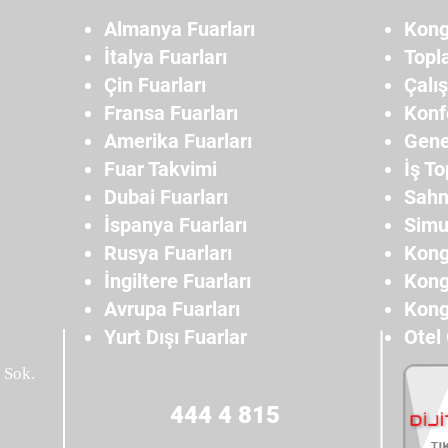
Almanya Fuarları
Kong
İtalya Fuarları
Topl
Çin Fuarları
Çalı
Fransa Fuarları
Konf
Amerika Fuarları
Gene
Fuar Takvimi
İş To
Dubai Fuarları
Sahn
İspanya Fuarları
Simu
Rusya Fuarları
Kong
İngiltere Fuarları
Kong
Avrupa Fuarları
Kong
Yurt Dışı Fuarlar
Otel
 Sok.
444 4 815