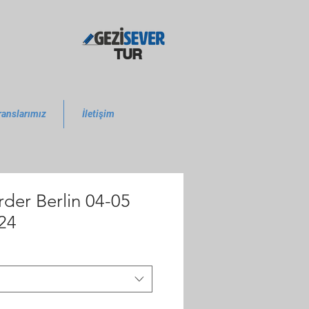
TUR
ranslarımız
İletişim
der Berlin 04-05
24