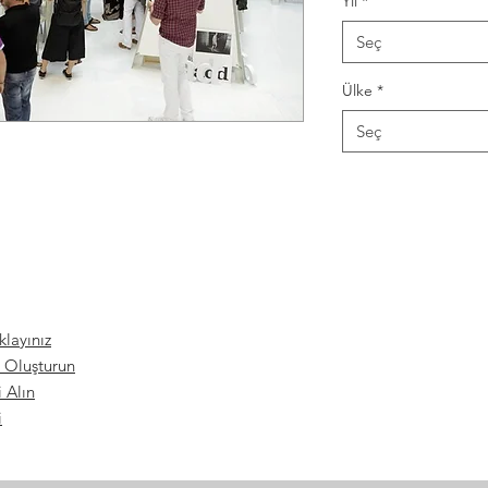
Yıl
*
Seç
Ülke
*
Seç
ıklayınız
 Oluşturun
 Alın
i