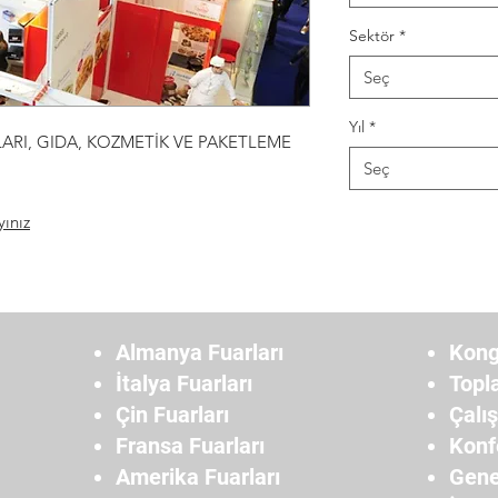
Sektör
*
Seç
Yıl
*
ARI, GIDA, KOZMETİK VE PAKETLEME
Seç
yınız
Almanya Fuarları
Kong
İtalya Fuarları
Topl
Çin Fuarları
Çalı
Fransa Fuarları
Konf
Amerika Fuarları
Gene