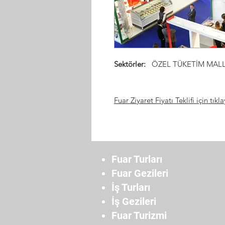
Sektörler:
ÖZEL TÜKETİM MALL
Fuar Ziyaret Fiyatı Teklifi için tıkla
Fuar Turları
Fuar Gezileri
İş Turları
İş Gezileri
Fuar Turizmi