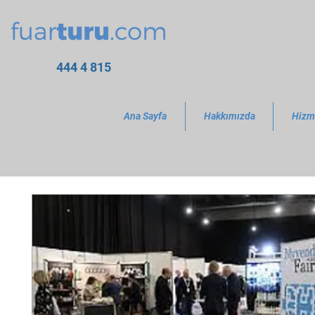
444 4 815
Ana Sayfa
Hakkımızda
Hizm