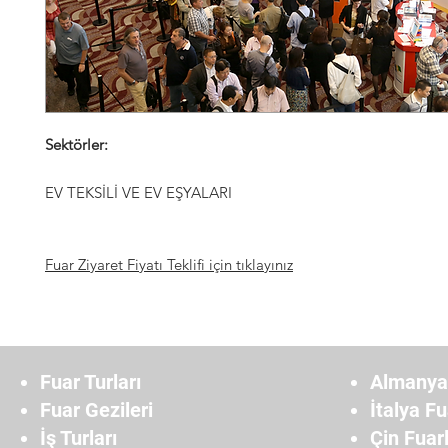
Sektörler:
EV TEKSİLİ VE EV EŞYALARI
Fuar Ziyaret Fiyatı Teklifi için tıklayınız
Fuar Turları
Almanya 
Fuar Gezileri
İtalya Fu
İş Turları
Çin Fuarl