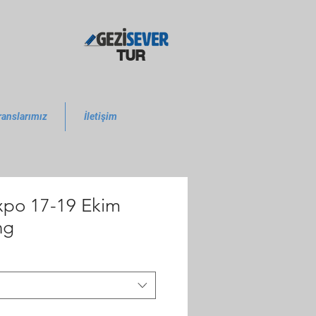
TUR
ranslarımız
İletişim
xpo 17-19 Ekim
ng