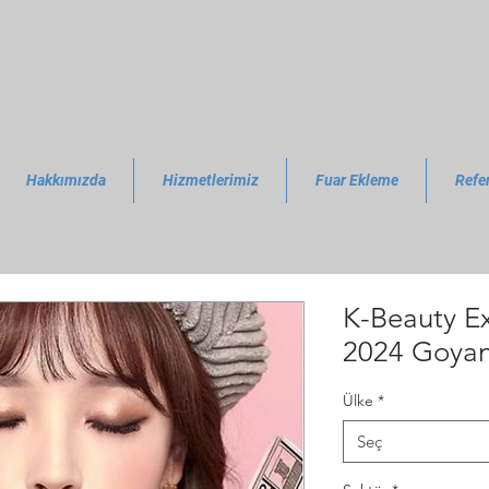
Hakkımızda
Hizmetlerimiz
Fuar Ekleme
Refe
K-Beauty E
2024 Goya
Ülke
*
Seç