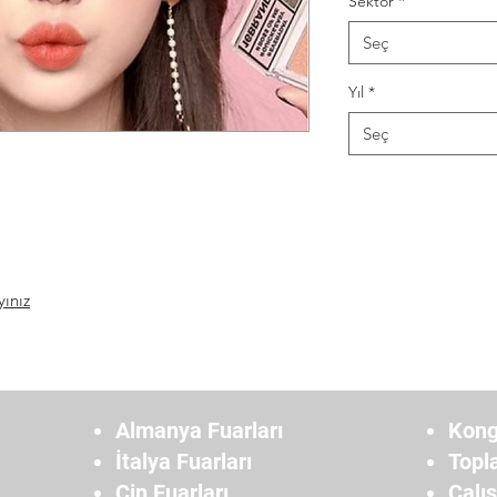
Sektör
*
Seç
Yıl
*
Seç
yınız
Almanya Fuarları
Kong
İtalya Fuarları
Topl
Çin Fuarları
Çalı