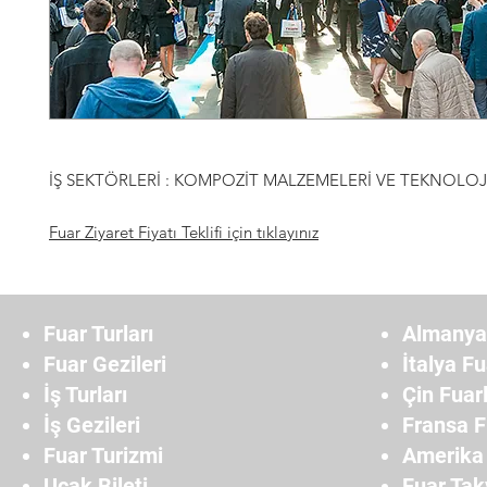
İŞ SEKTÖRLERİ : KOMPOZİT MALZEMELERİ VE TEKNOLOJ
Fuar Ziyaret Fiyatı Teklifi için tıklayınız
Fuar Turları
Almanya 
Fuar Gezileri
İtalya Fu
İş Turları
Çin Fuarl
İş Gezileri
Fransa F
Fuar Turizmi
Amerika 
Uçak Bileti
Fuar Tak