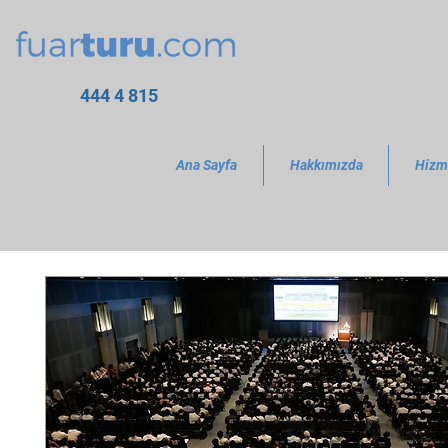
444 4 815
Ana Sayfa
Hakkımızda
Hizm