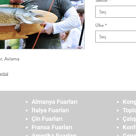
Sektör
*
Seç
Ülke
*
Seç
ar, Avlama
yınız
Almanya Fuarları
Kong
İtalya Fuarları
Topl
Çin Fuarları
Çalı
Fransa Fuarları
Konf
Amerika Fuarları
Gene