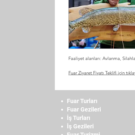
Faaliyet alanları: Avlanma, Silahl
Fuar Ziyaret Fiyatı Teklifi için tıkla
Fuar Turları
Fuar Gezileri
İş Turları
İş Gezileri
Fuar Turizmi