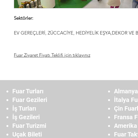
Sektörler:
EV GEREÇLERİ, ZÜCCACİYE, HEDİYELİK EŞYA,DEKOR VE
Fuar Ziyaret Fiyatı Teklifi için tıklayınız
Fuar Turları
Almanya 
Fuar Gezileri
İtalya Fu
İş Turları
Çin Fuarl
İş Gezileri
Fransa F
Fuar Turizmi
Amerika 
Uçak Bileti
Fuar Tak