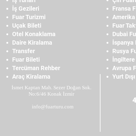
İş Turları
Çin Fuarl
İş Gezileri
Fransa F
Fuar Turizmi
Amerika 
Uçak Bileti
Fuar Tak
Otel Konaklama
Dubai Fu
Daire Kiralama
İspanya 
Transfer
Rusya Fu
Fuar Bileti
İngiltere
Tercüman Rehber
Avrupa F
Araç Kiralama
Yurt Dışı
İsmet Kaptan Mah. Sezer Doğan Sok.
No:6/46 Konak İzmir
info@fuarturu.com