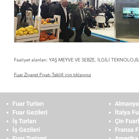
Faaliyet alanları: YAŞ MEYVE VE SEBZE, İLGİLİ TEKNOLOJİ
Fuar Ziyaret Fiyatı Teklifi için tıklayınız
Fuar Turları
Almanya 
Fuar Gezileri
İtalya Fu
İş Turları
Çin Fuarl
İş Gezileri
Fransa F
Fuar Turizmi
Amerika 