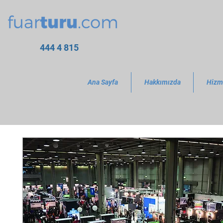
444 4 815
Ana Sayfa
Hakkımızda
Hizm