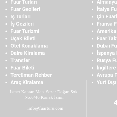
Fuar Turları
Almanya 
Fuar Gezileri
İtalya Fu
İş Turları
Çin Fuarl
İş Gezileri
Fransa F
Fuar Turizmi
Amerika 
Uçak Bileti
Fuar Tak
Otel Konaklama
Dubai Fu
Daire Kiralama
İspanya 
Transfer
Rusya Fu
Fuar Bileti
İngiltere
Tercüman Rehber
Avrupa F
Araç Kiralama
Yurt Dışı
İsmet Kaptan Mah. Sezer Doğan Sok.
No:6/46 Konak İzmir
info@fuarturu.com