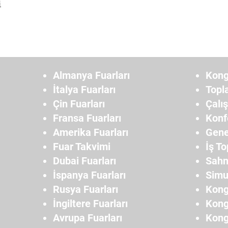
i
Almanya Fuarları
Kong
İtalya Fuarları
Topl
Çin Fuarları
Çalı
Fransa Fuarları
Konf
Amerika Fuarları
Gene
Fuar Takvimi
İş To
Dubai Fuarları
Sahn
İspanya Fuarları
Simu
Rusya Fuarları
Kong
İngiltere Fuarları
Kong
Avrupa Fuarları
Kong