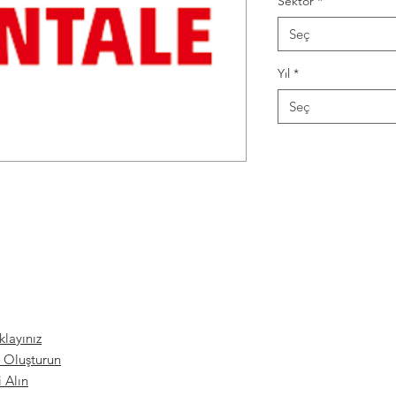
Sektör
*
Seç
Yıl
*
Seç
ıklayınız
 Oluşturun
 Alın