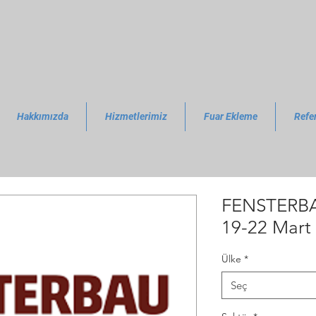
Hakkımızda
Hizmetlerimiz
Fuar Ekleme
Refe
FENSTERB
19-22 Mart
Ülke
*
Seç