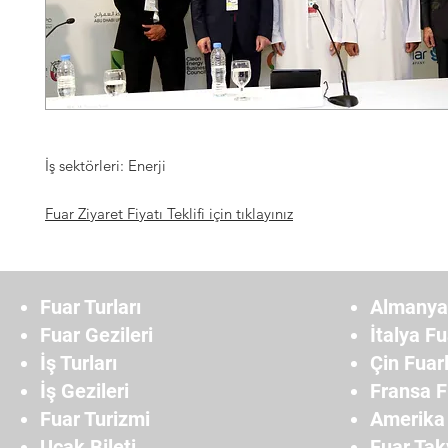
İş sektörleri: Enerji
Fuar Ziyaret Fiyatı Teklifi için tıklayınız
Fuar Turları
Almanya 
Fuar Gezileri
İtalya Fu
İş Turları
Çin Fuarl
İş Gezileri
Fransa F
Fuar Turizmi
Amerika 
Uçak Bileti
Fuar Tak