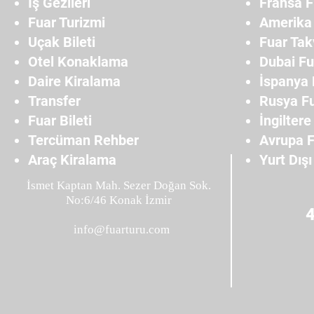
İş Gezileri
Fransa F
Fuar Turizmi
Amerika 
Uçak Bileti
Fuar Tak
Otel Konaklama
Dubai Fu
Daire Kiralama
İspanya 
Transfer
Rusya Fu
Fuar Bileti
İngiltere
Tercüman Rehber
Avrupa F
Araç Kiralama
Yurt Dışı
İsmet Kaptan Mah. Sezer Doğan Sok.
No:6/46 Konak İzmir
info@fuarturu.com