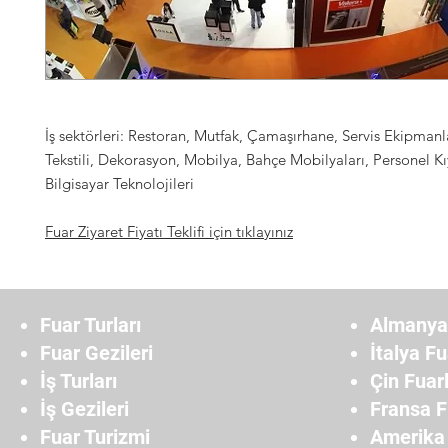
İş sektörleri: Restoran, Mutfak, Çamaşırhane, Servis Ekipmanl
Tekstili, Dekorasyon, Mobilya, Bahçe Mobilyaları, Personel Kıy
Bilgisayar Teknolojileri
Fuar Ziyaret Fiyatı Teklifi için tıklayınız
Fuar Turları
Almanya 
Fuar Gezileri
İtalya Fu
İş Turları
Çin Fuarl
İş Gezileri
Fransa F
Fuar Turizmi
Amerika 