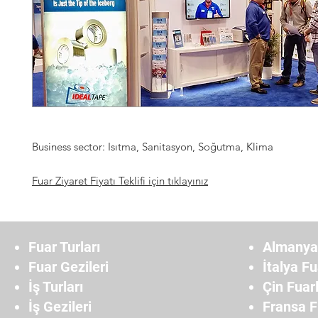
Business sector: Isıtma, Sanitasyon, Soğutma, Klima
Fuar Ziyaret Fiyatı Teklifi için tıklayınız
Fuar Turları
Almanya 
Fuar Gezileri
İtalya Fu
İş Turları
Çin Fuarl
İş Gezileri
Fransa F