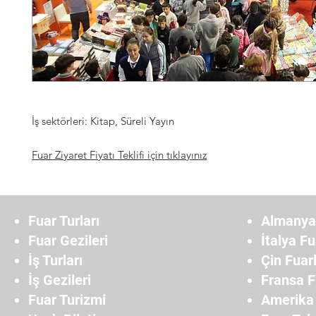
İş sektörleri: Kitap, Süreli Yayın
Fuar Ziyaret Fiyatı Teklifi için tıklayınız
Fuar Turları
Almanya 
Fuar Gezileri
İtalya Fu
İş Turları
Çin Fuarl
İş Gezileri
Fransa F
Fuar Turizmi
Amerika 